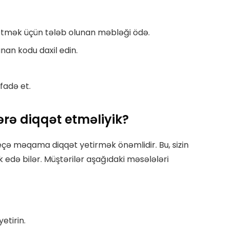
 etmək üçün tələb olunan məbləği ödə.
nan kodu daxil edin.
fadə et.
ərə diqqət etməliyik?
neçə məqama diqqət yetirmək önəmlidir. Bu, sizin
edə bilər. Müştərilər aşağıdaki məsələləri
etirin.