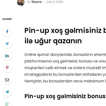
By
Wayne
July 6, 2026
SHARE
Pin-up xoş gəlmisiniz 
ilə uğur qazanın
Online qumar dünyasında, bonusların əhəmiy
platformasının xoş gəlmisiniz bonusu və onu
müştəriləri cəlb etmək və onlara müxtəlif 
strategiyalarla bu bonuslardan istifadənin y
Həmçinin, bu bonuslardan necə maksimum fay
Pin-up xoş gəlmisiniz bonu