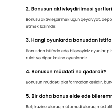
2. Bonusun aktivləşdirilməsi şərtləri
Bonusu aktivləşdirmək üçün qeydiyyat, depoz
etmək lazımdır.
3. Hangi oyunlarda bonusdan istif
Bonusdan istifadə edə biləcəyiniz oyunlar pla
rulet və digər kazino oyunlarıdır.
4. Bonusun müddəti nə qədərdir?
Bonusun müddəti platformadan asılıdır, buna
5. Bir daha bonus əldə edə bilərəm
Bəli, kazino olaraq mütəmadi olaraq müxtəlif