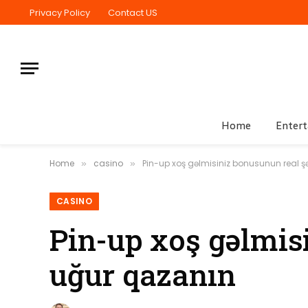
Privacy Policy
Contact US
Home
Enter
Home
casino
Pin-up xoş gəlmisiniz bonusunun real şər
»
»
CASINO
Pin-up xoş gəlmisi
uğur qazanın