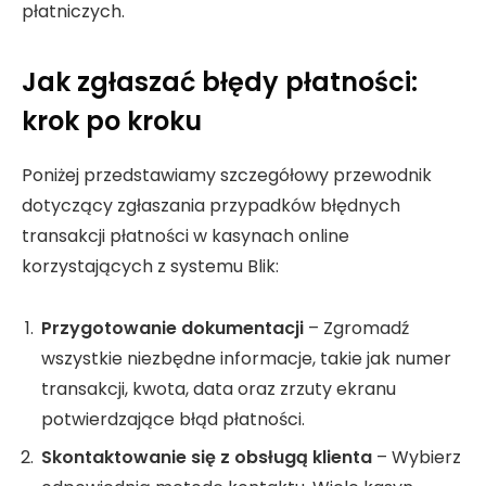
płatniczych.
Jak zgłaszać błędy płatności:
krok po kroku
Poniżej przedstawiamy szczegółowy przewodnik
dotyczący zgłaszania przypadków błędnych
transakcji płatności w kasynach online
korzystających z systemu Blik:
Przygotowanie dokumentacji
– Zgromadź
wszystkie niezbędne informacje, takie jak numer
transakcji, kwota, data oraz zrzuty ekranu
potwierdzające błąd płatności.
Skontaktowanie się z obsługą klienta
– Wybierz