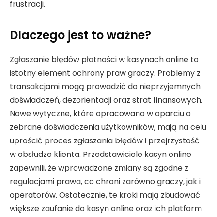
frustracji.
Dlaczego jest to ważne?
Zgłaszanie błędów płatności w kasynach online to
istotny element ochrony praw graczy. Problemy z
transakcjami mogą prowadzić do nieprzyjemnych
doświadczeń, dezorientacji oraz strat finansowych.
Nowe wytyczne, które opracowano w oparciu o
zebrane doświadczenia użytkowników, mają na celu
uprościć proces zgłaszania błędów i przejrzystość
w obsłudze klienta. Przedstawiciele kasyn online
zapewnili, że wprowadzone zmiany są zgodne z
regulacjami prawa, co chroni zarówno graczy, jak i
operatorów. Ostatecznie, te kroki mają zbudować
większe zaufanie do kasyn online oraz ich platform