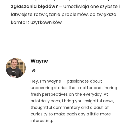
zgłaszania błędów?
– Umożliwiają one szybsze i
łatwiejsze rozwiązanie problemów, co zwiększa
komfort użytkowników.
Wayne
Website
Hey, I’m Wayne — passionate about
uncovering stories that matter and sharing
fresh perspectives on the everyday. At
artofdaily.com, I bring you insightful news,
thoughtful commentary and a dash of
curiosity to make each day a little more
interesting.