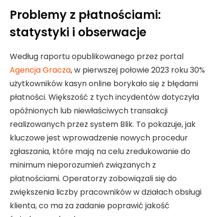
Problemy z płatnościami:
statystyki i obserwacje
Według raportu opublikowanego przez portal
Agencja Gracza
, w pierwszej połowie 2023 roku 30%
użytkowników kasyn online borykało się z błędami
płatności. Większość z tych incydentów dotyczyła
opóźnionych lub niewłaściwych transakcji
realizowanych przez system Blik. To pokazuje, jak
kluczowe jest wprowadzenie nowych procedur
zgłaszania, które mają na celu zredukowanie do
minimum nieporozumień związanych z
płatnościami. Operatorzy zobowiązali się do
zwiększenia liczby pracowników w działach obsługi
klienta, co ma za zadanie poprawić jakość