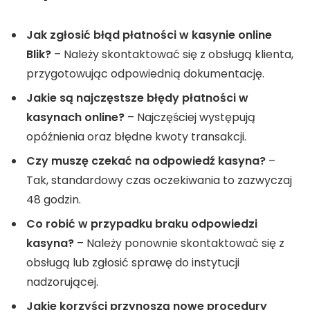
Jak zgłosić błąd płatności w kasynie online
Blik?
– Należy skontaktować się z obsługą klienta,
przygotowując odpowiednią dokumentację.
Jakie są najczęstsze błędy płatności w
kasynach online?
– Najczęściej występują
opóźnienia oraz błędne kwoty transakcji.
Czy muszę czekać na odpowiedź kasyna?
–
Tak, standardowy czas oczekiwania to zazwyczaj
48 godzin.
Co robić w przypadku braku odpowiedzi
kasyna?
– Należy ponownie skontaktować się z
obsługą lub zgłosić sprawę do instytucji
nadzorującej.
Jakie korzyści przynoszą nowe procedury