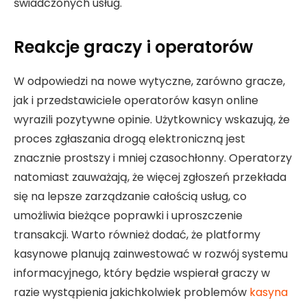
świadczonych usług.
Reakcje graczy i operatorów
W odpowiedzi na nowe wytyczne, zarówno gracze,
jak i przedstawiciele operatorów kasyn online
wyrazili pozytywne opinie. Użytkownicy wskazują, że
proces zgłaszania drogą elektroniczną jest
znacznie prostszy i mniej czasochłonny. Operatorzy
natomiast zauważają, że więcej zgłoszeń przekłada
się na lepsze zarządzanie całością usług, co
umożliwia bieżące poprawki i uproszczenie
transakcji. Warto również dodać, że platformy
kasynowe planują zainwestować w rozwój systemu
informacyjnego, który będzie wspierał graczy w
razie wystąpienia jakichkolwiek problemów
kasyna